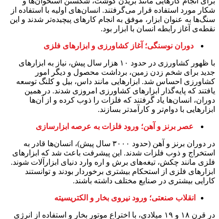
برای انجام کارهایی مانند بریدن گوشت، شکستن استخوان‌ها و
شکار مورد استفاده قرار می‌گرفتند. انسان‌های اولیه با استفاده از
سنگ‌ها به عنوان ابزار، موفق به انجام کارهای پیچیده‌تر شدند و این
نقطه‌ی آغاز رابطه انسان با ابزار بود.
دوران نوسنگی؛ آغاز کشاورزی و ابزارهای فلزی
با ظهور کشاورزی در حدود ۱۰ هزار سال پیش، نیاز به ابزارهای
جدید برای شخم زدن زمین، برداشت محصول و دیگر امور
کشاورزی احساس شد. ابزارهایی مانند داس، بیل و کلنگ توسعه
یافتند که پایه‌گذار ابزارهای کشاورزی امروزی شدند. در همین
دوران، انسان‌ها یاد گرفتند که فلزات را ذوب کرده و از آن‌ها
ابزارهایی با دوام‌تر و کارآمدتر بسازند.
عصر برنز و آهن؛ ورود فلزات به عرصه ابزارسازی
در دوران برنز و آهن (حدود ۳۰۰۰ سال پیش)، انسان‌ها قادر به
استخراج و ذوب فلزات شدند. این پیشرفت باعث شد که ابزارهای
فلزی مانند چکش، تیغه‌های برش و اره وارد دنیای ابزارآلات شوند.
ابزارهای فلزی از استحکام بیشتری برخوردار بودند و توانستند
کارایی بیشتری در صنایع مختلف داشته باشند.
انقلاب صنعتی؛ ورود نیروی بخار و الکتریسیته
در قرن ۱۸ و ۱۹ میلادی، با اختراع موتور بخار و استفاده از انرژی